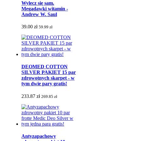
Wylecz się sam.
Megadawki witamin -
Andrew W. Saul
39.00 zł
59.99 zł
DEOMED COTTON
SILVER PAKIET 15 par
zdrowotnych skarpet - w
tym dwie pary gratis!
233.87 zł
269.85 zł
Antyzapachowy