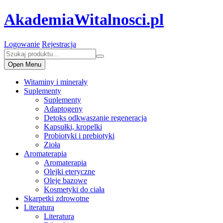
AkademiaWitalnosci.pl
Logowanie
Rejestracja
Open Menu
Witaminy i minerały
Suplementy
Suplementy
Adaptogeny
Detoks odkwaszanie regeneracja
Kapsułki, kropelki
Probiotyki i prebiotyki
Zioła
Aromaterapia
Aromaterapia
Olejki eteryczne
Oleje bazowe
Kosmetyki do ciała
Skarpetki zdrowotne
Literatura
Literatura