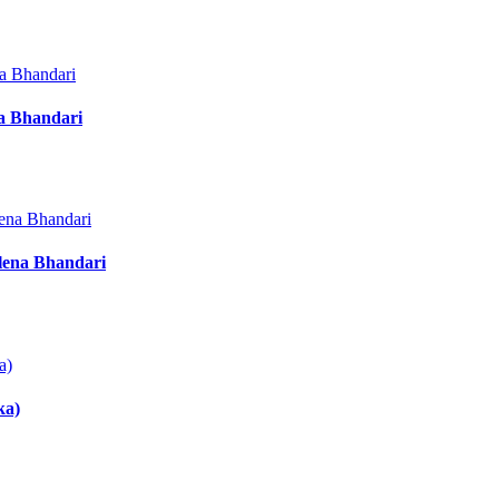
na Bhandari
rlena Bhandari
ka)