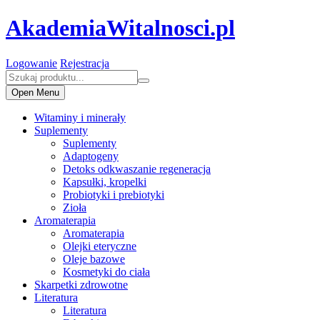
AkademiaWitalnosci.pl
Logowanie
Rejestracja
Open Menu
Witaminy i minerały
Suplementy
Suplementy
Adaptogeny
Detoks odkwaszanie regeneracja
Kapsułki, kropelki
Probiotyki i prebiotyki
Zioła
Aromaterapia
Aromaterapia
Olejki eteryczne
Oleje bazowe
Kosmetyki do ciała
Skarpetki zdrowotne
Literatura
Literatura