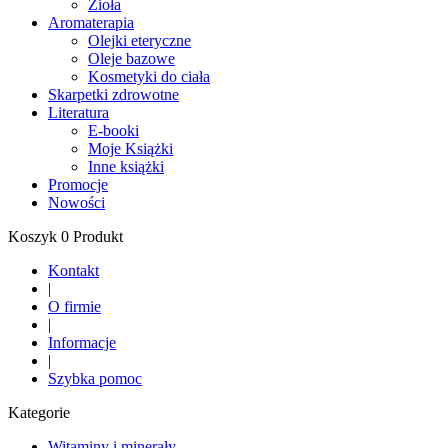
Zioła
Aromaterapia
Olejki eteryczne
Oleje bazowe
Kosmetyki do ciała
Skarpetki zdrowotne
Literatura
E-booki
Moje Książki
Inne książki
Promocje
Nowości
Koszyk 0 Produkt
Kontakt
|
O firmie
|
Informacje
|
Szybka pomoc
Kategorie
Witaminy i minerały