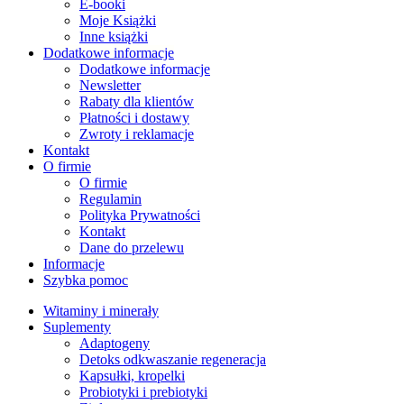
E-booki
Moje Książki
Inne książki
Dodatkowe informacje
Dodatkowe informacje
Newsletter
Rabaty dla klientów
Płatności i dostawy
Zwroty i reklamacje
Kontakt
O firmie
O firmie
Regulamin
Polityka Prywatności
Kontakt
Dane do przelewu
Informacje
Szybka pomoc
Witaminy i minerały
Suplementy
Adaptogeny
Detoks odkwaszanie regeneracja
Kapsułki, kropelki
Probiotyki i prebiotyki