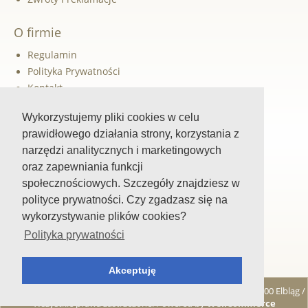
O firmie
Regulamin
Polityka Prywatności
Kontakt
Dane do przelewu
Wykorzystujemy pliki cookies w celu
prawidłowego działania strony, korzystania z
Szybka pomoc
narzędzi analitycznych i marketingowych
oraz zapewniania funkcji
Śledź nas
społecznościowych. Szczegóły znajdziesz w
Facebook
polityce prywatności. Czy zgadzasz się na
wykorzystywanie plików cookies?
Blog
Polityka prywatności
Akceptuję
2026 ©
Avanti Marlena Bhandari , Ul. Wyspiańskiego 16 A-B, 82-300 Elbląg
/
Wszystkie prawa zastrzeżone. Powered by
WellCommerce