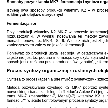
Sposoby pozyskiwania MK7: fermentacja i synteza org
Istnieją dwa sposoby produkcji witaminy K2 – w proce
roślinnych olejków eterycznych
.
Fermentacja soi
Przy produkcji witaminy K2 MK-7 w procesie fermentacji
rozpuszczalniki. W wyniku stosowania tej metody zaws
menachinonów, np.: MK-4, -8, -9. Wiele z nich jest zbędn
zanieczyszczeń zależy od jakości fermentacji.
Ponieważ do produkcji użyta jest soja, w ostatecznym ek
często nie jest też podana informacja, czy użyta soja je
sposób jest określana przez producentów: „z natto”, „z ferment
Proces syntezy organicznej z roślinnych ole
Synteza to proces łączenia (nie mylić z syntetyczny - sztuc
Metoda pozyskiwania czystego K2 MK-7 poprzez synte
norweskiego badacza dr Inger'a Reidun'a Aukrust'a i jego z
trans MK-7 (menachinon-7, MenaQ-7) witaminy K2 z nat
farnezolu**, w ściśle kontrolowanym procesie syntezy organ