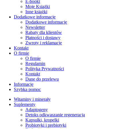
E-booki
Moje Książki
Inne książki
Dodatkowe informacje
Dodatkowe informacje
Newsletter
Rabaty dla klientów
Płatności i dostawy
Zwroty i reklamacje
Kontakt
O firmie
O firmie
Regulamin
Polityka Prywatności
Kontakt
Dane do przelewu
Informacje
Szybka pomoc
Witaminy i minerały
Suplementy
Adaptogeny
Detoks odkwaszanie regeneracja
Kapsułki, kropelki
Probiotyki i prebiotyki