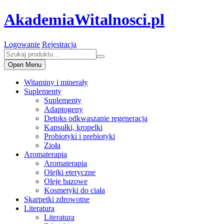
AkademiaWitalnosci.pl
Logowanie
Rejestracja
Open Menu
Witaminy i minerały
Suplementy
Suplementy
Adaptogeny
Detoks odkwaszanie regeneracja
Kapsułki, kropelki
Probiotyki i prebiotyki
Zioła
Aromaterapia
Aromaterapia
Olejki eteryczne
Oleje bazowe
Kosmetyki do ciała
Skarpetki zdrowotne
Literatura
Literatura