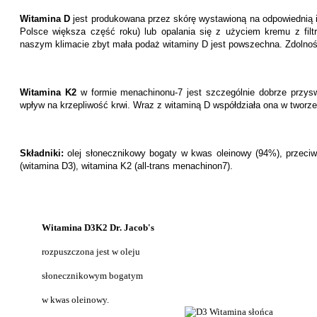
Witamina D
jest produkowana przez skórę wystawioną na odpowiednią i
Polsce większa część roku) lub opalania się z użyciem kremu z fil
naszym klimacie zbyt mała podaż witaminy D jest powszechna. Zdolnoś
Witamina K2
w formie menachinonu-7 jest szczególnie dobrze przyswa
wpływ na krzepliwość krwi. Wraz z witaminą D współdziała ona w tworz
Składniki:
olej słonecznikowy bogaty w kwas oleinowy (94%), przeciwut
(witamina D3), witamina K2 (all-trans menachinon7).
Witamina D3K2 Dr. Jacob's
rozpuszczona jest w oleju
słonecznikowym bogatym
w kwas oleinowy.