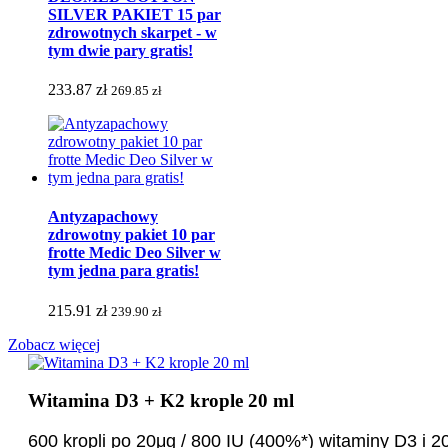
SILVER PAKIET 15 par
zdrowotnych skarpet - w
tym dwie pary gratis!
233.87 zł
269.85 zł
Antyzapachowy
zdrowotny pakiet 10 par
frotte Medic Deo Silver w
tym jedna para gratis!
215.91 zł
239.90 zł
Zobacz więcej
Witamina D3 + K2 krople 20 ml
600 kropli po 2
0μg / 800 IU (400%*) witaminy D3 i 2