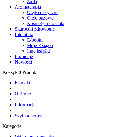
Zioła
Aromaterapia
Olejki eteryczne
Oleje bazowe
Kosmetyki do ciała
Skarpetki zdrowotne
Literatura
E-booki
Moje Książki
Inne książki
Promocje
Nowości
Koszyk 0 Produkt
Kontakt
|
O firmie
|
Informacje
|
Szybka pomoc
Kategorie
Witaminy i minerały