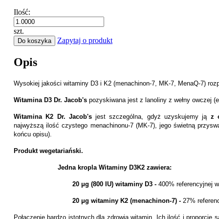
Ilość:
szt.
Zapytaj o produkt
Do koszyka
Opis
Wysokiej jakości witaminy D3 i K2 (menachinon-7, MK-7, MenaQ-7) ro
Witamina D3
Dr. Jacob's
pozyskiwana jest z lanoliny z wełny owczej 
Witamina K2
Dr. Jacob's
j
est szczególna, gdyż uzyskujemy ją
z 
najwyższą ilość czystego menachinonu-7 (MK-7), jego świetną przys
końcu opisu)
.
Produkt wegetariański.
Jedna kropla Witaminy D3K2 zawiera:
20 μg (800 IU) witaminy D3 -
400% referencyjnej w
20 μg witaminy K2 (menachinon-7) -
27
% referenc
Połączenie bardzo istotnych dla zdrowia witamin. Ich ilość i proporcje s