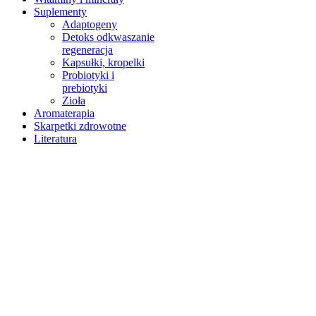
Suplementy
Adaptogeny
Detoks odkwaszanie
regeneracja
Kapsułki, kropelki
Probiotyki i
prebiotyki
Zioła
Aromaterapia
Skarpetki zdrowotne
Literatura