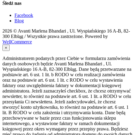
Śledź nas
Facebook
Blog
2026 ©
Avanti Marlena Bhandari , Ul. Wyspiańskiego 16 A-B, 82-
300 Elbląg
/ Wszystkie prawa zastrzeżone. Powered by
WellCommerce
×
Administratorem podanych przez Ciebie w formularzu zamówienia
danych osobowych będzie Avanti Marlena Bhandari , Ul.
Wyspiańskiego 16 A-B, 82-300 Elbląg. Dane będą przetwarzane na
podstawie art. 6 ust. 1 lit. b RODO w celu realizacji zamówienia
oraz na podstawie art. 6 ust. 1 lit. c RODO w celu wystawienia
faktury oraz uwzględnienia faktury w dokumentacji księgowej
administratora. Jeżeli zaznaczyłeś checkbox, że chcesz otrzymywać
newsletter, to również na podstawie art. 6 ust. 1 lit. a RODO w celu
przesyłania Ci newslettera. Jeżeli zadecydowałeś, że chcesz
stworzyć konto użytkownika, to również na podstawie art. 6 ust. 1
lit. B RODO w celu założenia i utrzymywania konta. Dane będą
przechowywane w bazie przez czas funkcjonowania sklepu
internetowego, a wystawione faktury w ramach dokumentacji
księgowej przez okres wymagany przez przepisy prawa. Będziesz
mieć prawo do żądania od administratora dostępu do swoich danych