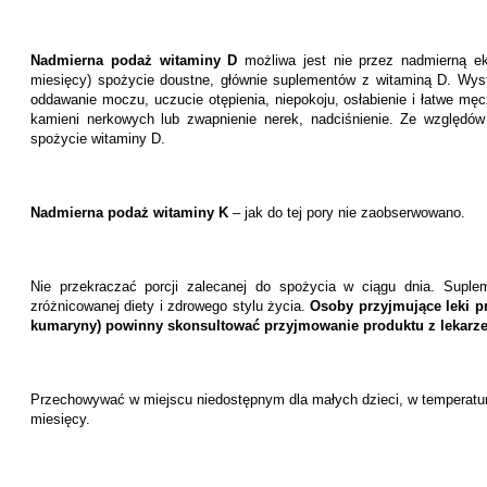
Nadmierna podaż witaminy D
możliwa jest nie przez nadmierną eks
miesięcy) spożycie doustne, głównie suplementów z witaminą D. Wystą
oddawanie moczu, uczucie otępienia, niepokoju, osłabienie i łatwe męc
kamieni nerkowych lub zwapnienie nerek, nadciśnienie. Ze względ
spożycie witaminy D.
Nadmierna podaż witaminy K
– jak do tej pory nie zaobserwowano.
Nie przekraczać porcji zalecanej do spożycia w ciągu dnia. Suple
zróżnicowanej diety i zdrowego stylu życia.
Osoby przyjmujące leki p
kumaryny) powinny skonsultować przyjmowanie produktu z lekarz
Przechowywać w miejscu niedostępnym dla małych dzieci, w temperaturz
miesięcy.