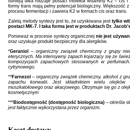
Istnieją dwa rodzaje postaci molekuł witaminy K2 – cis i
formy trans mają pełny potencjał biologiczny.
Większość z
procesu fermentacji i zawiera K2 w formach cis oraz trans.
Zaletą metody syntezy jest to, że uzyskiwana jest
tylko wi
postaci MK-7. I taka forma jest w produktach Dr. Jacob's
Ponieważ w procesie syntezy organicznej
nie jest używan
oraz uzyskuje produkt bezpieczny dla alergików.
*
Geraniol
–
organiczny związek chemiczny z grupy nie
eterycznych. Ma intensywny zapach kojarzący się ze świeżo
kompozycjach zapachowych stosowanych w perfumach. 
cytrynowego.
**
Farnezol
–
organiczny związek chemiczny, alkohol z gr
zapachu konwalii. Jest składnikiem wielu olejków 
muszkatołowego oraz akacjowego. Otrzymuje się go z olejk
kosmetycznym
***
Biodostępność (dostępność biologiczna)
–
określa st
jest faktycznie wykorzystana przez organizm.
Koszt dostawy