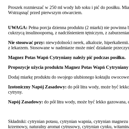
Proszek rozmieszać w 250 ml wody lub soku i pić do posiłku. Mi
Wstrząsnąć przed pierwszym otwarciem.
UWAGA:
Pełna porcja dzienna produktu (2 miarki) nie powinna 
cukrzycą insulinooporną, z nadciśnieniem tętniczym, z zaburzenia
Nie stosować przy:
niewydolności nerek, alkalozie, hiperkaliemii
z lekarzem. Stosowane w nadmiarze może mieć działanie przeczys
Magnez Potas Wapń Cytryniany należy pić podczas posiłku.
Propozycje użycia produktu Magnez Potas Wapń Cytryniany 
Dodaj miarkę produktu do swojego ulubionego koktajlu owocow
Izotoniczny Napój Zasadowy:
do pół litra wody, może być lekko
cytryny.
Napój Zasadowy:
do pół litra wody, może być lekko gazowana, do
Składniki: cytrynian potasu, cytrynian wapnia, cytrynian magn
krzemowy, naturalny aromat cytrusowy, cytrynian cynku, witami