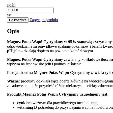
Ilość:
szt.
Zapytaj o produkt
Do koszyka
Opis
Magnez Potas Wapń Cytryniany w 95% stanowią cytryniany
odpowiedzialne za prawidłowe spalanie pokarmów i balans kwaso
pH jelit
– działają dopiero na poziomie komórkowym.
Magnez Potas Wapń Cytryniany
zawiera tylko
śladowe ilości 
wpływa na środowisko jelit i podnosi ciśnienie.
Porcja dzienna Magnez Potas Wapń Cytryniany zawiera tyle s
Ważne:
produkty odkwaszające oparte głównie na wodorowęglanie
zasadowe, co może przynieść różnie niekorzystne efekty zdrowotne
Produkt
Magnez Potas Wapń Cytryniany
uzupełniony jest:
cynkiem
ważnym dla prawidłowego metabolizmu,
witaminą D
potrzebną do przyswajania wapnia i fosforu o