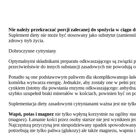
Nie należy przekraczać porcji zalecanej do spożycia w ciągu d
Suplement diety nie może być stosowany jako substytut (zamienn
zdrowy tryb życia.
Dobroczynne cytryniany
Optymalnymi składnikami preparatu odkwaszającego są związki p
przeciwieństwie do innych substancji zasadowych nie powodują o
Ponadto są one podstawowym paliwem dla skomplikowanego łańcu
komórka wytwarza energię. Jednakże, aby zostały one w pełni pr
cynkiem (istotny dla powstania enzymu odkwaszającego: anhydraz
szybko uzupełnił braki minerałów w kościach, powinien być on 
Suplementacja diety zasadowymi cytrynianami ważna jest nie tylko
Wapń, potas i magnez
nie tylko wpłyną korzystnie na ogólny st
(magnez). Łamanie kości przez osoby starsze nie jest wynikiem je
Najczęstszą przyczyną jest niespodziewany upadek spowodowany 
potrzebują nie tylko paliwa (glukozy) ale także magnezu, wapnia i