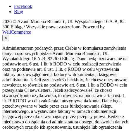
Facebook
Blog
2026 ©
Avanti Marlena Bhandari , Ul. Wyspiańskiego 16 A-B, 82-
300 Elbląg
/ Wszystkie prawa zastrzeżone. Powered by
WellCommerce
×
Administratorem podanych przez Ciebie w formularzu zamówienia
danych osobowych będzie Avanti Marlena Bhandari , Ul.
Wyspiańskiego 16 A-B, 82-300 Elbląg. Dane będą przetwarzane na
podstawie art. 6 ust. 1 lit. b RODO w celu realizacji zamówienia
oraz na podstawie art. 6 ust. 1 lit. c RODO w celu wystawienia
faktury oraz uwzględnienia faktury w dokumentacji księgowej
administratora. Jeżeli zaznaczyłeś checkbox, że chcesz otrzymywać
newsletter, to również na podstawie art. 6 ust. 1 lit. a RODO w celu
przesyłania Ci newslettera. Jeżeli zadecydowałeś, że chcesz
stworzyć konto użytkownika, to również na podstawie art. 6 ust. 1
lit. B RODO w celu założenia i utrzymywania konta. Dane będą
przechowywane w bazie przez czas funkcjonowania sklepu
internetowego, a wystawione faktury w ramach dokumentacji
księgowej przez okres wymagany przez przepisy prawa. Będziesz
mieć prawo do żądania od administratora dostępu do swoich danych
osobowych oraz do ich sprostowania, usunięcia lub ograniczenia