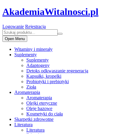
AkademiaWitalnosci.pl
Logowanie
Rejestracja
Open Menu
Witaminy i minerały
Suplementy
Suplementy
Adaptogeny
Detoks odkwaszanie regeneracja
Kapsułki, kropelki
Probiotyki i prebiotyki
Zioła
Aromaterapia
Aromaterapia
Olejki eteryczne
Oleje bazowe
Kosmetyki do ciała
Skarpetki zdrowotne
Literatura
Literatura