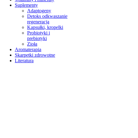
Suplementy
Adaptogeny
Detoks odkwaszanie
regeneracja
Kapsułki, kropelki
Probiotyki i
prebiotyki
Zioła
Aromaterapia
Skarpetki zdrowotne
Literatura