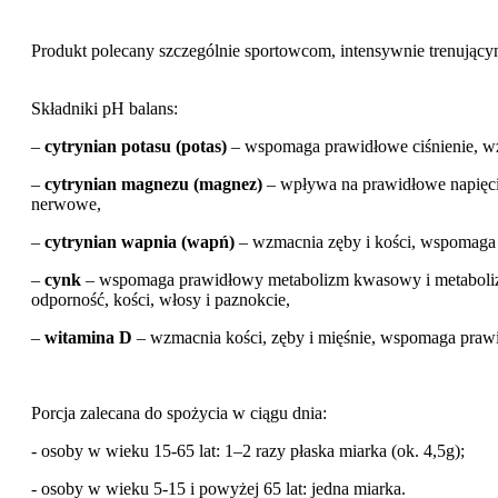
Produkt polecany szczególnie sportowcom, intensywnie trenując
Składniki pH balans:
–
cytrynian potasu (potas)
– wspomaga prawidłowe ciśnienie, wz
–
cytrynian magnezu (magnez)
– wpływa na prawidłowe napięcie
nerwowe,
–
cytrynian wapnia (wapń)
– wzmacnia zęby i kości, wspomaga
–
cynk
– wspomaga prawidłowy metabolizm kwasowy i metabol
odporność, kości, włosy i paznokcie,
–
witamina D
– wzmacnia kości, zęby i mięśnie, wspomaga pra
Porcja zalecana do spożycia w ciągu dnia:
- osoby w wieku 15-65 lat: 1–2 razy płaska miarka (ok. 4,5g);
- osoby w wieku 5-15 i powyżej 65 lat: jedna miarka.