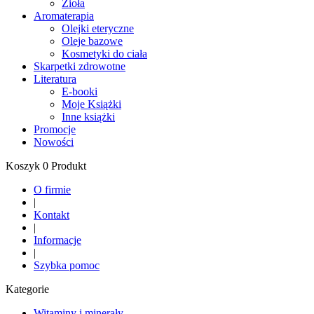
Zioła
Aromaterapia
Olejki eteryczne
Oleje bazowe
Kosmetyki do ciała
Skarpetki zdrowotne
Literatura
E-booki
Moje Książki
Inne książki
Promocje
Nowości
Koszyk 0 Produkt
O firmie
|
Kontakt
|
Informacje
|
Szybka pomoc
Kategorie
Witaminy i minerały