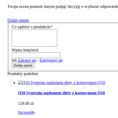
Twoja ocena pomoże innym podjąć decyzję o wyborze odpowiedn
Dodaj opinie
Co sądzisz o produkcie?
Wpisz imię/nick
lub
Zaloguj się
/
Zarejestruj się
Dodaj opinie
Produkty podobne
Q10 Synergia suplement diety z koenzymem Q10
129.00 zł
Szczegóły