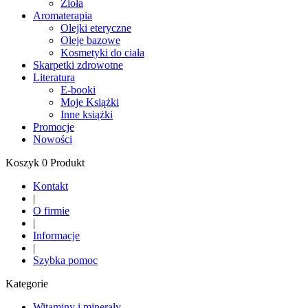
Zioła
Aromaterapia
Olejki eteryczne
Oleje bazowe
Kosmetyki do ciała
Skarpetki zdrowotne
Literatura
E-booki
Moje Książki
Inne książki
Promocje
Nowości
Koszyk 0 Produkt
Kontakt
|
O firmie
|
Informacje
|
Szybka pomoc
Kategorie
Witaminy i minerały