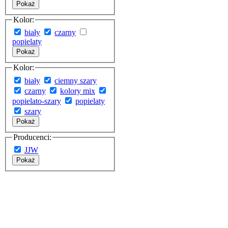
Pokaż
Kolor:
biały
czarny
popielaty
Pokaż
Kolor:
biały
ciemny szary
czarny
kolory mix
popielato-szary
popielaty
szary
Pokaż
Producenci:
JJW
Pokaż