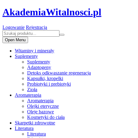
AkademiaWitalnosci.pl
Logowanie
Rejestracja
Open Menu
Witaminy i minerały
Suplementy
Suplementy
Adaptogeny
Detoks odkwaszanie regeneracja
Kapsułki, kropelki
Probiotyki i prebiotyki
Zioła
Aromaterapia
Aromaterapia
Olejki eteryczne
Oleje bazowe
Kosmetyki do ciała
Skarpetki zdrowotne
Literatura
Literatura