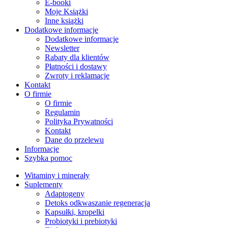
E-booki
Moje Książki
Inne książki
Dodatkowe informacje
Dodatkowe informacje
Newsletter
Rabaty dla klientów
Płatności i dostawy
Zwroty i reklamacje
Kontakt
O firmie
O firmie
Regulamin
Polityka Prywatności
Kontakt
Dane do przelewu
Informacje
Szybka pomoc
Witaminy i minerały
Suplementy
Adaptogeny
Detoks odkwaszanie regeneracja
Kapsułki, kropelki
Probiotyki i prebiotyki