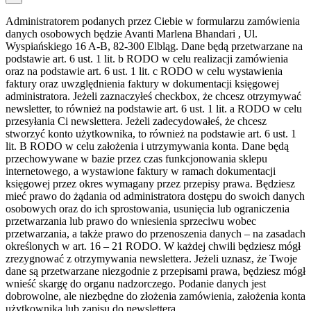
Administratorem podanych przez Ciebie w formularzu zamówienia
danych osobowych będzie Avanti Marlena Bhandari , Ul.
Wyspiańskiego 16 A-B, 82-300 Elbląg. Dane będą przetwarzane na
podstawie art. 6 ust. 1 lit. b RODO w celu realizacji zamówienia
oraz na podstawie art. 6 ust. 1 lit. c RODO w celu wystawienia
faktury oraz uwzględnienia faktury w dokumentacji księgowej
administratora. Jeżeli zaznaczyłeś checkbox, że chcesz otrzymywać
newsletter, to również na podstawie art. 6 ust. 1 lit. a RODO w celu
przesyłania Ci newslettera. Jeżeli zadecydowałeś, że chcesz
stworzyć konto użytkownika, to również na podstawie art. 6 ust. 1
lit. B RODO w celu założenia i utrzymywania konta. Dane będą
przechowywane w bazie przez czas funkcjonowania sklepu
internetowego, a wystawione faktury w ramach dokumentacji
księgowej przez okres wymagany przez przepisy prawa. Będziesz
mieć prawo do żądania od administratora dostępu do swoich danych
osobowych oraz do ich sprostowania, usunięcia lub ograniczenia
przetwarzania lub prawo do wniesienia sprzeciwu wobec
przetwarzania, a także prawo do przenoszenia danych – na zasadach
określonych w art. 16 – 21 RODO. W każdej chwili będziesz mógł
zrezygnować z otrzymywania newslettera. Jeżeli uznasz, że Twoje
dane są przetwarzane niezgodnie z przepisami prawa, będziesz mógł
wnieść skargę do organu nadzorczego. Podanie danych jest
dobrowolne, ale niezbędne do złożenia zamówienia, założenia konta
użytkownika lub zapisu do newslettera.