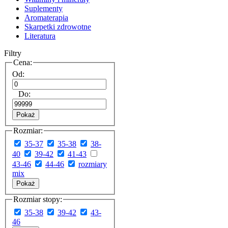
Suplementy
Aromaterapia
Skarpetki zdrowotne
Literatura
Filtry
Cena:
Od:
Do:
Pokaż
Rozmiar:
35-37
35-38
38-
40
39-42
41-43
43-46
44-46
rozmiary
mix
Pokaż
Rozmiar stopy:
35-38
39-42
43-
46