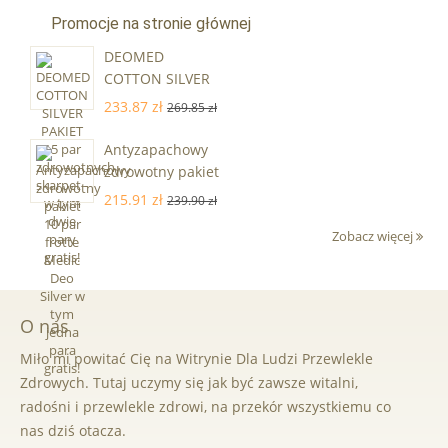
Promocje na stronie głównej
DEOMED
COTTON SILVER
PAKIET 15 par
233.87 zł
269.85 zł
zdrowotnych
skarpet - w tym
Antyzapachowy
dwie pary gratis!
zdrowotny pakiet
10 par frotte
215.91 zł
239.90 zł
Medic Deo Silver
Zobacz więcej
w tym jedna
para gratis!
O nas
Miło mi powitać Cię na Witrynie Dla Ludzi Przewlekle
Zdrowych. Tutaj uczymy się jak być zawsze witalni,
radośni i przewlekle zdrowi, na przekór wszystkiemu co
nas dziś otacza.