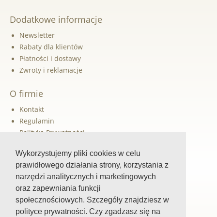
Dodatkowe informacje
Newsletter
Rabaty dla klientów
Płatności i dostawy
Zwroty i reklamacje
O firmie
Kontakt
Regulamin
Polityka Prywatności
Dane do przelewu
Wykorzystujemy pliki cookies w celu
prawidłowego działania strony, korzystania z
Szybka pomoc
narzędzi analitycznych i marketingowych
oraz zapewniania funkcji
Śledź nas
społecznościowych. Szczegóły znajdziesz w
Facebook
polityce prywatności. Czy zgadzasz się na