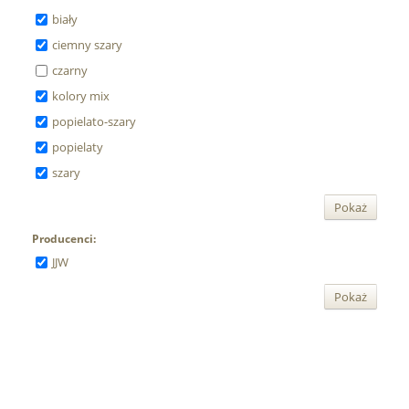
biały
ciemny szary
czarny
kolory mix
popielato-szary
popielaty
szary
Pokaż
Producenci:
JJW
Pokaż