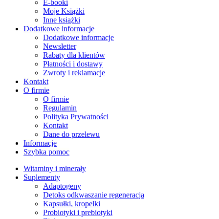
E-booki
Moje Książki
Inne książki
Dodatkowe informacje
Dodatkowe informacje
Newsletter
Rabaty dla klientów
Płatności i dostawy
Zwroty i reklamacje
Kontakt
O firmie
O firmie
Regulamin
Polityka Prywatności
Kontakt
Dane do przelewu
Informacje
Szybka pomoc
Witaminy i minerały
Suplementy
Adaptogeny
Detoks odkwaszanie regeneracja
Kapsułki, kropelki
Probiotyki i prebiotyki