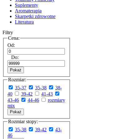
Suplementy
Aromaterapia
Skarpetki zdrowotne
Literatura
Filtry
Cena:
Od:
Do:
Pokaż
Rozmiar:
35-37
35-38
38-
40
39-42
41-43
43-46
44-46
rozmiary
mix
Pokaż
Rozmiar stopy:
35-38
39-42
43-
46