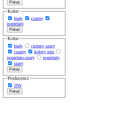
Pokaż
Kolor:
biały
czarny
popielaty
Pokaż
Kolor:
biały
ciemny szary
czarny
kolory mix
popielato-szary
popielaty
szary
Pokaż
Producenci:
JJW
Pokaż