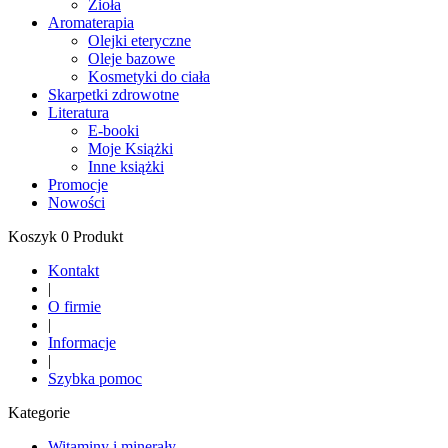
Zioła
Aromaterapia
Olejki eteryczne
Oleje bazowe
Kosmetyki do ciała
Skarpetki zdrowotne
Literatura
E-booki
Moje Książki
Inne książki
Promocje
Nowości
Koszyk 0 Produkt
Kontakt
|
O firmie
|
Informacje
|
Szybka pomoc
Kategorie
Witaminy i minerały