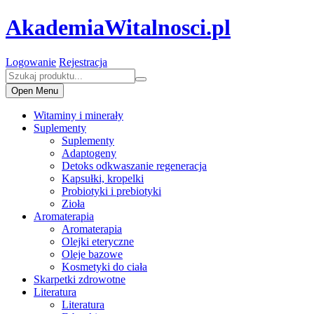
AkademiaWitalnosci.pl
Logowanie
Rejestracja
Open Menu
Witaminy i minerały
Suplementy
Suplementy
Adaptogeny
Detoks odkwaszanie regeneracja
Kapsułki, kropelki
Probiotyki i prebiotyki
Zioła
Aromaterapia
Aromaterapia
Olejki eteryczne
Oleje bazowe
Kosmetyki do ciała
Skarpetki zdrowotne
Literatura
Literatura