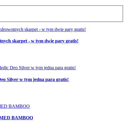
skarpet - w tym dwie pary gratis!
o Silver w tym jedna para gratis!
DEOMED BAMBOO