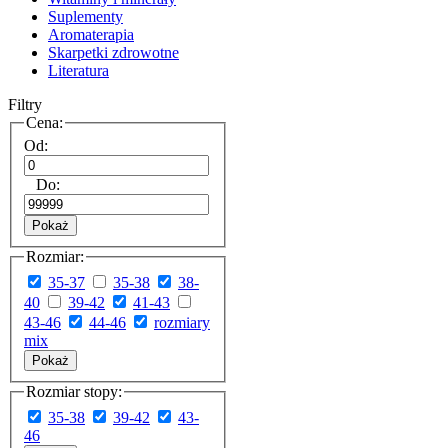
Suplementy
Aromaterapia
Skarpetki zdrowotne
Literatura
Filtry
Cena:
Od:
Do:
Pokaż
Rozmiar:
35-37
35-38
38-
40
39-42
41-43
43-46
44-46
rozmiary
mix
Pokaż
Rozmiar stopy:
35-38
39-42
43-
46