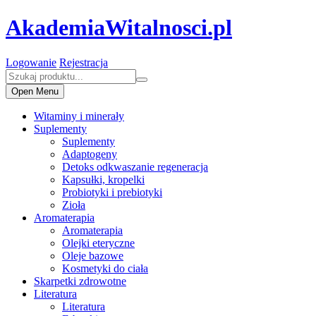
AkademiaWitalnosci.pl
Logowanie
Rejestracja
Open Menu
Witaminy i minerały
Suplementy
Suplementy
Adaptogeny
Detoks odkwaszanie regeneracja
Kapsułki, kropelki
Probiotyki i prebiotyki
Zioła
Aromaterapia
Aromaterapia
Olejki eteryczne
Oleje bazowe
Kosmetyki do ciała
Skarpetki zdrowotne
Literatura
Literatura