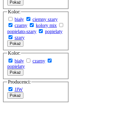
Pokaż
Kolor:
biały
ciemny szary
czarny
kolory mix
popielato-szary
popielaty
szary
Pokaż
Kolor:
biały
czarny
popielaty
Pokaż
Producenci:
JJW
Pokaż