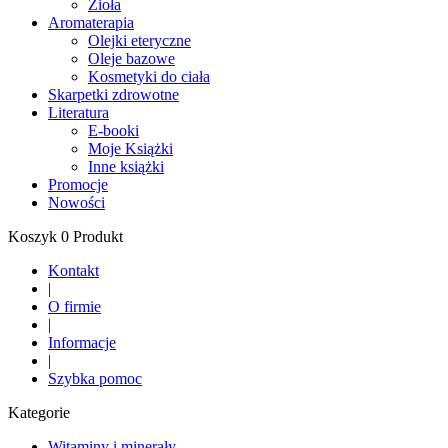
Zioła
Aromaterapia
Olejki eteryczne
Oleje bazowe
Kosmetyki do ciała
Skarpetki zdrowotne
Literatura
E-booki
Moje Książki
Inne książki
Promocje
Nowości
Koszyk 0 Produkt
Kontakt
|
O firmie
|
Informacje
|
Szybka pomoc
Kategorie
Witaminy i minerały