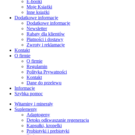
E-booki
Moje Książki
Inne książki
Dodatkowe informacje
Dodatkowe informacje
Newsletter
Rabaty dla klientów
Płatności i dostawy
Zwroty i reklamacje
Kontakt
O firmie
O firmie
Regulamin
Polityka Prywatności
Kontakt
Dane do przelewu
Informacje
Szybka pomoc
Witaminy i minerały
Suplementy
Adaptogeny
Detoks odkwaszanie regeneracja
Kapsułki, kropelki
Probiotyki i prebiotyki