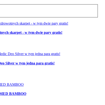
skarpet - w tym dwie pary gratis!
o Silver w tym jedna para gratis!
DEOMED BAMBOO