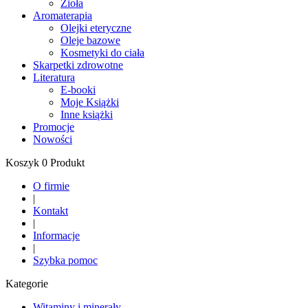
Zioła
Aromaterapia
Olejki eteryczne
Oleje bazowe
Kosmetyki do ciała
Skarpetki zdrowotne
Literatura
E-booki
Moje Książki
Inne książki
Promocje
Nowości
Koszyk 0 Produkt
O firmie
|
Kontakt
|
Informacje
|
Szybka pomoc
Kategorie
Witaminy i minerały