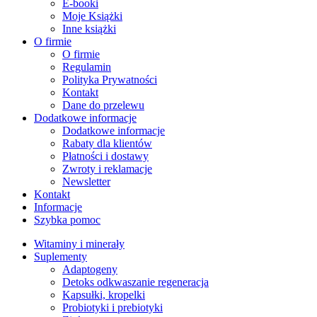
E-booki
Moje Książki
Inne książki
O firmie
O firmie
Regulamin
Polityka Prywatności
Kontakt
Dane do przelewu
Dodatkowe informacje
Dodatkowe informacje
Rabaty dla klientów
Płatności i dostawy
Zwroty i reklamacje
Newsletter
Kontakt
Informacje
Szybka pomoc
Witaminy i minerały
Suplementy
Adaptogeny
Detoks odkwaszanie regeneracja
Kapsułki, kropelki
Probiotyki i prebiotyki