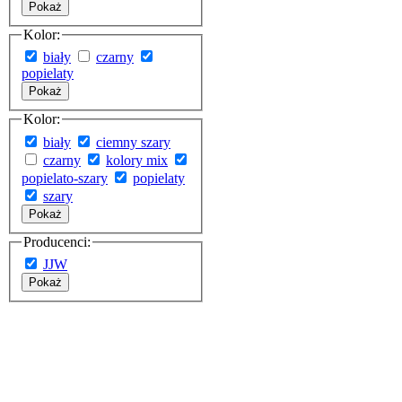
Pokaż
Kolor:
biały
czarny
popielaty
Pokaż
Kolor:
biały
ciemny szary
czarny
kolory mix
popielato-szary
popielaty
szary
Pokaż
Producenci:
JJW
Pokaż