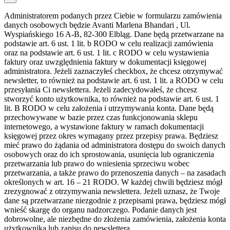
Administratorem podanych przez Ciebie w formularzu zamówienia
danych osobowych będzie Avanti Marlena Bhandari , Ul.
Wyspiańskiego 16 A-B, 82-300 Elbląg. Dane będą przetwarzane na
podstawie art. 6 ust. 1 lit. b RODO w celu realizacji zamówienia
oraz na podstawie art. 6 ust. 1 lit. c RODO w celu wystawienia
faktury oraz uwzględnienia faktury w dokumentacji księgowej
administratora. Jeżeli zaznaczyłeś checkbox, że chcesz otrzymywać
newsletter, to również na podstawie art. 6 ust. 1 lit. a RODO w celu
przesyłania Ci newslettera. Jeżeli zadecydowałeś, że chcesz
stworzyć konto użytkownika, to również na podstawie art. 6 ust. 1
lit. B RODO w celu założenia i utrzymywania konta. Dane będą
przechowywane w bazie przez czas funkcjonowania sklepu
internetowego, a wystawione faktury w ramach dokumentacji
księgowej przez okres wymagany przez przepisy prawa. Będziesz
mieć prawo do żądania od administratora dostępu do swoich danych
osobowych oraz do ich sprostowania, usunięcia lub ograniczenia
przetwarzania lub prawo do wniesienia sprzeciwu wobec
przetwarzania, a także prawo do przenoszenia danych – na zasadach
określonych w art. 16 – 21 RODO. W każdej chwili będziesz mógł
zrezygnować z otrzymywania newslettera. Jeżeli uznasz, że Twoje
dane są przetwarzane niezgodnie z przepisami prawa, będziesz mógł
wnieść skargę do organu nadzorczego. Podanie danych jest
dobrowolne, ale niezbędne do złożenia zamówienia, założenia konta
użytkownika lub zapisu do newslettera.