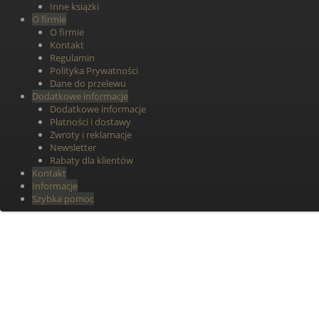
Inne książki
O firmie
O firmie
Kontakt
Regulamin
Polityka Prywatności
Dane do przelewu
Dodatkowe informacje
Dodatkowe informacje
Płatności i dostawy
Zwroty i reklamacje
Newsletter
Rabaty dla klientów
Kontakt
Informacje
Szybka pomoc