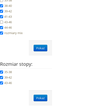
35-38
38-40
39-42
41-43
43-46
44-46
rozmiary mix
Pokaż
Rozmiar stopy:
35-38
39-42
43-46
Pokaż