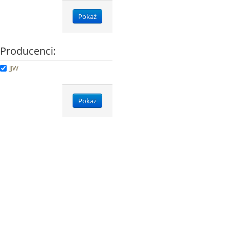
Pokaż
Producenci:
JJW
Pokaż