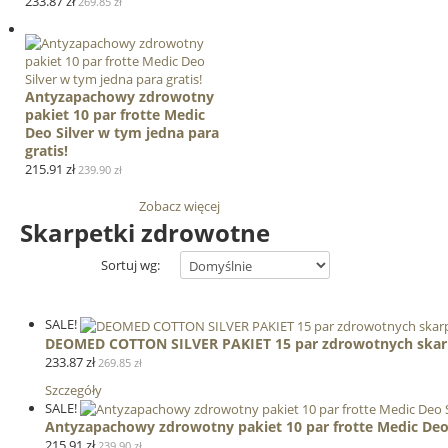
233.87 zł
269.85 zł
Antyzapachowy zdrowotny
pakiet 10 par frotte Medic
Deo Silver w tym jedna para
gratis!
215.91 zł
239.90 zł
Zobacz więcej
Skarpetki zdrowotne
Sortuj wg:
SALE!
DEOMED COTTON SILVER PAKIET 15 par zdrowotnych skarpe
233.87 zł
269.85 zł
Szczegóły
SALE!
Antyzapachowy zdrowotny pakiet 10 par frotte Medic Deo S
215.91 zł
239.90 zł