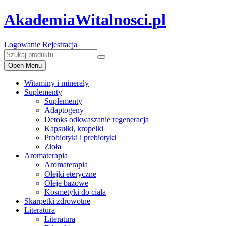
AkademiaWitalnosci.pl
Logowanie
Rejestracja
Open Menu
Witaminy i minerały
Suplementy
Suplementy
Adaptogeny
Detoks odkwaszanie regeneracja
Kapsułki, kropelki
Probiotyki i prebiotyki
Zioła
Aromaterapia
Aromaterapia
Olejki eteryczne
Oleje bazowe
Kosmetyki do ciała
Skarpetki zdrowotne
Literatura
Literatura