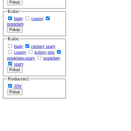
Pokaż
Kolor:
biały
czarny
popielaty
Pokaż
Kolor:
biały
ciemny szary
czarny
kolory mix
popielato-szary
popielaty
szary
Pokaż
Producenci:
JJW
Pokaż