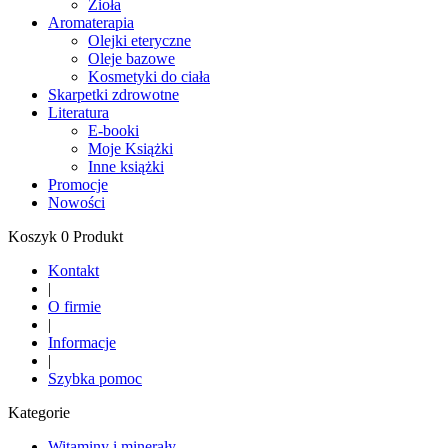
Zioła
Aromaterapia
Olejki eteryczne
Oleje bazowe
Kosmetyki do ciała
Skarpetki zdrowotne
Literatura
E-booki
Moje Książki
Inne książki
Promocje
Nowości
Koszyk 0 Produkt
Kontakt
|
O firmie
|
Informacje
|
Szybka pomoc
Kategorie
Witaminy i minerały