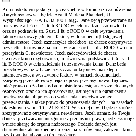
Administratorem podanych przez Ciebie w formularzu zamówienia
danych osobowych będzie Avanti Marlena Bhandari , Ul.
Wyspiańskiego 16 A-B, 82-300 Elbląg. Dane będą przetwarzane na
podstawie art. 6 ust. 1 lit. b RODO w celu realizacji zamówienia
oraz na podstawie art. 6 ust. 1 lit. c RODO w celu wystawienia
faktury oraz uwzględnienia faktury w dokumentacji księgowej
administratora. Jeżeli zaznaczyłeś checkbox, że chcesz otrzymywać
newsletter, to również na podstawie art. 6 ust. 1 lit. a RODO w celu
przesyłania Ci newslettera. Jeżeli zadecydowałeś, że chcesz
stworzyć konto użytkownika, to również na podstawie art. 6 ust. 1
lit. B RODO w celu założenia i utrzymywania konta. Dane będą
przechowywane w bazie przez czas funkcjonowania sklepu
internetowego, a wystawione faktury w ramach dokumentacji
księgowej przez okres wymagany przez przepisy prawa. Będziesz
mieć prawo do żądania od administratora dostępu do swoich danych
osobowych oraz do ich sprostowania, usunięcia lub ograniczenia
przetwarzania lub prawo do wniesienia sprzeciwu wobec
przetwarzania, a także prawo do przenoszenia danych – na zasadach
określonych w art. 16 – 21 RODO. W każdej chwili będziesz mógł
zrezygnować z otrzymywania newslettera. Jeżeli uznasz, że Twoje
dane są przetwarzane niezgodnie z przepisami prawa, będziesz mógł
wnieść skargę do organu nadzorczego. Podanie danych jest
dobrowolne, ale niezbędne do złożenia zamówienia, założenia konta
użytkownika lub zapisu do newslettera.