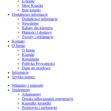
E-booki
Moje Książki
Inne książki
Dodatkowe informacje
Dodatkowe informacje
Newsletter
Rabaty dla klientów
Płatności i dostawy
Zwroty i reklamacje
Kontakt
O firmie
O firmie
Kontakt
Regulamin
Polityka Prywatności
Dane do przelewu
Informacje
Szybka pomoc
Witaminy i minerały
Suplementy
Adaptogeny
Detoks odkwaszanie regeneracja
Kapsułki, kropelki
Probiotyki i prebiotyki