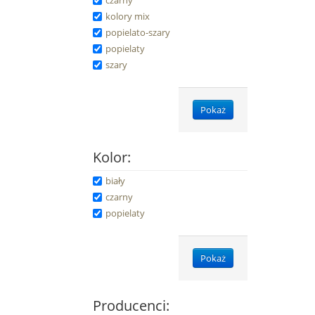
czarny
kolory mix
popielato-szary
popielaty
szary
Pokaż
Kolor:
biały
czarny
popielaty
Pokaż
Producenci: