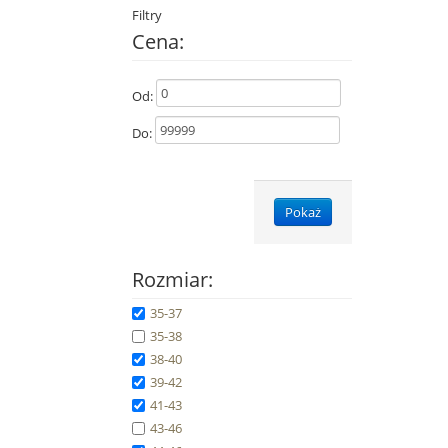
Filtry
Cena:
Od:
Do:
Pokaż
Rozmiar:
35-37
35-38
38-40
39-42
41-43
43-46