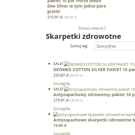
pakiet 10 par frotte Medic
Deo Silver w tym jedna para
gratis!
215.91 zł
239.90 zł
Zobacz więcej
Skarpetki zdrowotne
Sortuj wg:
SALE!
DEOMED COTTON SILVER PAKIET 15 par z
233.87 zł
269.85 zł
Szczegóły
SALE!
Antyzapachowy zdrowotny pakiet 10 par
215.91 zł
239.90 zł
Szczegóły
Antyzapachowe skarpetki zdrowotn
19.99 zł
Szczegóły