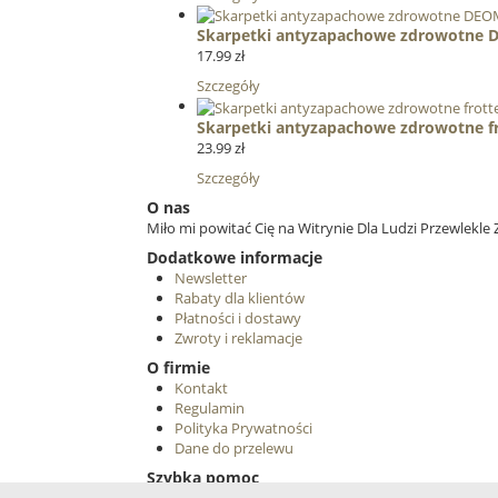
Skarpetki antyzapachowe zdrowotne
17.99 zł
Szczegóły
Skarpetki antyzapachowe zdrowotne fr
23.99 zł
Szczegóły
O nas
Miło mi powitać Cię na Witrynie Dla Ludzi Przewlekle 
Dodatkowe informacje
Newsletter
Rabaty dla klientów
Płatności i dostawy
Zwroty i reklamacje
O firmie
Kontakt
Regulamin
Polityka Prywatności
Dane do przelewu
Szybka pomoc
Śledź nas