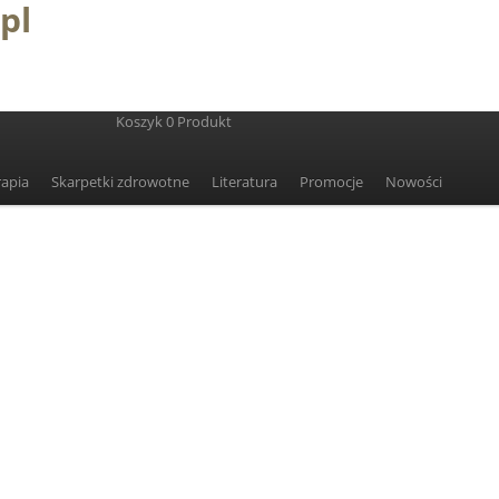
pl
Koszyk 0 Produkt
apia
Skarpetki zdrowotne
Literatura
Promocje
Nowości