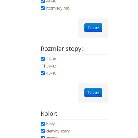
44-46
rozmiary mix
Pokaż
Rozmiar stopy:
35-38
39-42
43-46
Pokaż
Kolor:
biały
ciemny szary