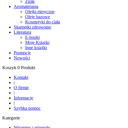
Zioła
Aromaterapia
Olejki eteryczne
Oleje bazowe
Kosmetyki do ciała
Skarpetki zdrowotne
Literatura
E-booki
Moje Książki
Inne książki
Promocje
Nowości
Koszyk 0 Produkt
Kontakt
|
O firmie
|
Informacje
|
Szybka pomoc
Kategorie
Witaminy i minerały