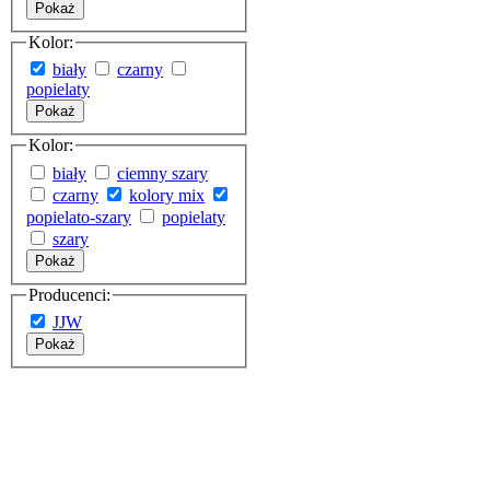
Pokaż
Kolor:
biały
czarny
popielaty
Pokaż
Kolor:
biały
ciemny szary
czarny
kolory mix
popielato-szary
popielaty
szary
Pokaż
Producenci:
JJW
Pokaż