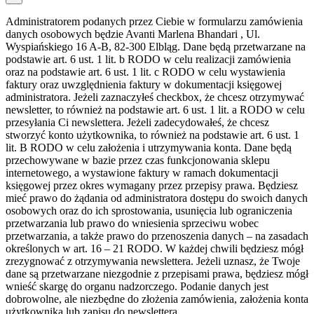
Administratorem podanych przez Ciebie w formularzu zamówienia
danych osobowych będzie Avanti Marlena Bhandari , Ul.
Wyspiańskiego 16 A-B, 82-300 Elbląg. Dane będą przetwarzane na
podstawie art. 6 ust. 1 lit. b RODO w celu realizacji zamówienia
oraz na podstawie art. 6 ust. 1 lit. c RODO w celu wystawienia
faktury oraz uwzględnienia faktury w dokumentacji księgowej
administratora. Jeżeli zaznaczyłeś checkbox, że chcesz otrzymywać
newsletter, to również na podstawie art. 6 ust. 1 lit. a RODO w celu
przesyłania Ci newslettera. Jeżeli zadecydowałeś, że chcesz
stworzyć konto użytkownika, to również na podstawie art. 6 ust. 1
lit. B RODO w celu założenia i utrzymywania konta. Dane będą
przechowywane w bazie przez czas funkcjonowania sklepu
internetowego, a wystawione faktury w ramach dokumentacji
księgowej przez okres wymagany przez przepisy prawa. Będziesz
mieć prawo do żądania od administratora dostępu do swoich danych
osobowych oraz do ich sprostowania, usunięcia lub ograniczenia
przetwarzania lub prawo do wniesienia sprzeciwu wobec
przetwarzania, a także prawo do przenoszenia danych – na zasadach
określonych w art. 16 – 21 RODO. W każdej chwili będziesz mógł
zrezygnować z otrzymywania newslettera. Jeżeli uznasz, że Twoje
dane są przetwarzane niezgodnie z przepisami prawa, będziesz mógł
wnieść skargę do organu nadzorczego. Podanie danych jest
dobrowolne, ale niezbędne do złożenia zamówienia, założenia konta
użytkownika lub zapisu do newslettera.