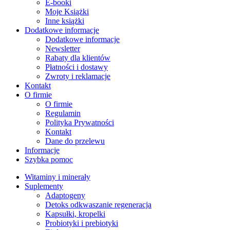
E-booki
Moje Książki
Inne książki
Dodatkowe informacje
Dodatkowe informacje
Newsletter
Rabaty dla klientów
Płatności i dostawy
Zwroty i reklamacje
Kontakt
O firmie
O firmie
Regulamin
Polityka Prywatności
Kontakt
Dane do przelewu
Informacje
Szybka pomoc
Witaminy i minerały
Suplementy
Adaptogeny
Detoks odkwaszanie regeneracja
Kapsułki, kropelki
Probiotyki i prebiotyki