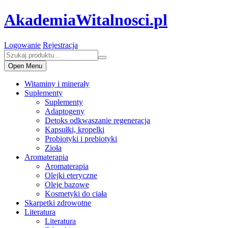
AkademiaWitalnosci.pl
Logowanie
Rejestracja
Open Menu
Witaminy i minerały
Suplementy
Suplementy
Adaptogeny
Detoks odkwaszanie regeneracja
Kapsułki, kropelki
Probiotyki i prebiotyki
Zioła
Aromaterapia
Aromaterapia
Olejki eteryczne
Oleje bazowe
Kosmetyki do ciała
Skarpetki zdrowotne
Literatura
Literatura