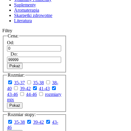
Suplementy
Aromaterapia
Skarpetki zdrowotne
Literatura
Filtry
Cena:
Od:
Do:
Pokaż
Rozmiar:
35-37
35-38
38-
40
39-42
41-43
43-46
44-46
rozmiary
mix
Pokaż
Rozmiar stopy:
35-38
39-42
43-
46