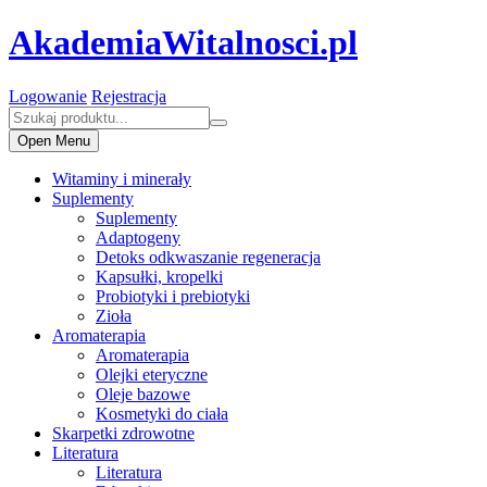
AkademiaWitalnosci.pl
Logowanie
Rejestracja
Open Menu
Witaminy i minerały
Suplementy
Suplementy
Adaptogeny
Detoks odkwaszanie regeneracja
Kapsułki, kropelki
Probiotyki i prebiotyki
Zioła
Aromaterapia
Aromaterapia
Olejki eteryczne
Oleje bazowe
Kosmetyki do ciała
Skarpetki zdrowotne
Literatura
Literatura