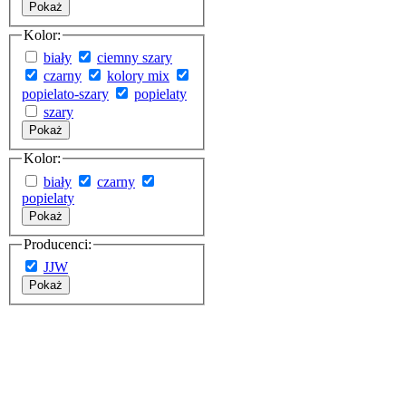
Pokaż
Kolor:
biały
ciemny szary
czarny
kolory mix
popielato-szary
popielaty
szary
Pokaż
Kolor:
biały
czarny
popielaty
Pokaż
Producenci:
JJW
Pokaż