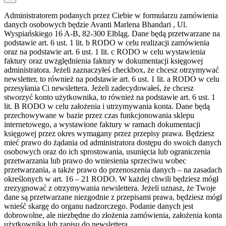
Administratorem podanych przez Ciebie w formularzu zamówienia
danych osobowych będzie Avanti Marlena Bhandari , Ul.
Wyspiańskiego 16 A-B, 82-300 Elbląg. Dane będą przetwarzane na
podstawie art. 6 ust. 1 lit. b RODO w celu realizacji zamówienia
oraz na podstawie art. 6 ust. 1 lit. c RODO w celu wystawienia
faktury oraz uwzględnienia faktury w dokumentacji księgowej
administratora. Jeżeli zaznaczyłeś checkbox, że chcesz otrzymywać
newsletter, to również na podstawie art. 6 ust. 1 lit. a RODO w celu
przesyłania Ci newslettera. Jeżeli zadecydowałeś, że chcesz
stworzyć konto użytkownika, to również na podstawie art. 6 ust. 1
lit. B RODO w celu założenia i utrzymywania konta. Dane będą
przechowywane w bazie przez czas funkcjonowania sklepu
internetowego, a wystawione faktury w ramach dokumentacji
księgowej przez okres wymagany przez przepisy prawa. Będziesz
mieć prawo do żądania od administratora dostępu do swoich danych
osobowych oraz do ich sprostowania, usunięcia lub ograniczenia
przetwarzania lub prawo do wniesienia sprzeciwu wobec
przetwarzania, a także prawo do przenoszenia danych – na zasadach
określonych w art. 16 – 21 RODO. W każdej chwili będziesz mógł
zrezygnować z otrzymywania newslettera. Jeżeli uznasz, że Twoje
dane są przetwarzane niezgodnie z przepisami prawa, będziesz mógł
wnieść skargę do organu nadzorczego. Podanie danych jest
dobrowolne, ale niezbędne do złożenia zamówienia, założenia konta
użytkownika lub zapisu do newslettera.