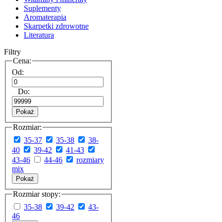
Suplementy
Aromaterapia
Skarpetki zdrowotne
Literatura
Filtry
Cena:
Od:
Do:
Pokaż
Rozmiar:
35-37
35-38
38-
40
39-42
41-43
43-46
44-46
rozmiary
mix
Pokaż
Rozmiar stopy:
35-38
39-42
43-
46