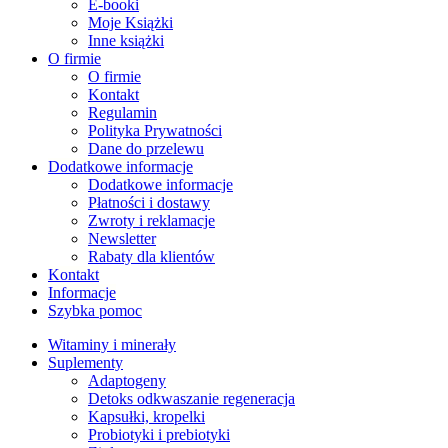
E-booki
Moje Książki
Inne książki
O firmie
O firmie
Kontakt
Regulamin
Polityka Prywatności
Dane do przelewu
Dodatkowe informacje
Dodatkowe informacje
Płatności i dostawy
Zwroty i reklamacje
Newsletter
Rabaty dla klientów
Kontakt
Informacje
Szybka pomoc
Witaminy i minerały
Suplementy
Adaptogeny
Detoks odkwaszanie regeneracja
Kapsułki, kropelki
Probiotyki i prebiotyki