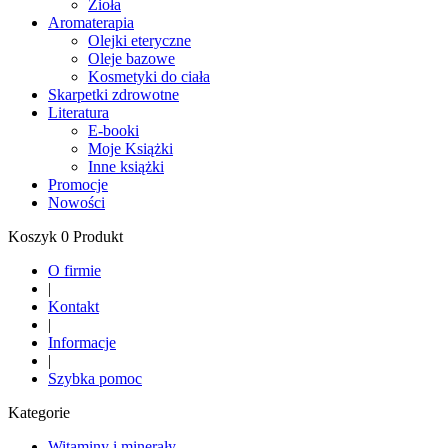
Zioła
Aromaterapia
Olejki eteryczne
Oleje bazowe
Kosmetyki do ciała
Skarpetki zdrowotne
Literatura
E-booki
Moje Książki
Inne książki
Promocje
Nowości
Koszyk 0 Produkt
O firmie
|
Kontakt
|
Informacje
|
Szybka pomoc
Kategorie
Witaminy i minerały