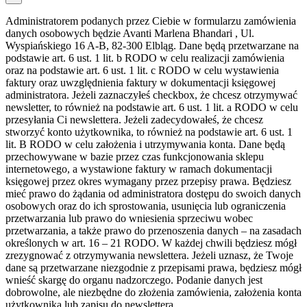
Administratorem podanych przez Ciebie w formularzu zamówienia
danych osobowych będzie Avanti Marlena Bhandari , Ul.
Wyspiańskiego 16 A-B, 82-300 Elbląg. Dane będą przetwarzane na
podstawie art. 6 ust. 1 lit. b RODO w celu realizacji zamówienia
oraz na podstawie art. 6 ust. 1 lit. c RODO w celu wystawienia
faktury oraz uwzględnienia faktury w dokumentacji księgowej
administratora. Jeżeli zaznaczyłeś checkbox, że chcesz otrzymywać
newsletter, to również na podstawie art. 6 ust. 1 lit. a RODO w celu
przesyłania Ci newslettera. Jeżeli zadecydowałeś, że chcesz
stworzyć konto użytkownika, to również na podstawie art. 6 ust. 1
lit. B RODO w celu założenia i utrzymywania konta. Dane będą
przechowywane w bazie przez czas funkcjonowania sklepu
internetowego, a wystawione faktury w ramach dokumentacji
księgowej przez okres wymagany przez przepisy prawa. Będziesz
mieć prawo do żądania od administratora dostępu do swoich danych
osobowych oraz do ich sprostowania, usunięcia lub ograniczenia
przetwarzania lub prawo do wniesienia sprzeciwu wobec
przetwarzania, a także prawo do przenoszenia danych – na zasadach
określonych w art. 16 – 21 RODO. W każdej chwili będziesz mógł
zrezygnować z otrzymywania newslettera. Jeżeli uznasz, że Twoje
dane są przetwarzane niezgodnie z przepisami prawa, będziesz mógł
wnieść skargę do organu nadzorczego. Podanie danych jest
dobrowolne, ale niezbędne do złożenia zamówienia, założenia konta
użytkownika lub zapisu do newslettera.