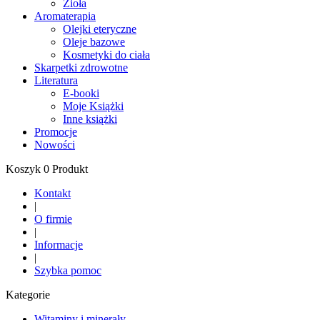
Zioła
Aromaterapia
Olejki eteryczne
Oleje bazowe
Kosmetyki do ciała
Skarpetki zdrowotne
Literatura
E-booki
Moje Książki
Inne książki
Promocje
Nowości
Koszyk 0 Produkt
Kontakt
|
O firmie
|
Informacje
|
Szybka pomoc
Kategorie
Witaminy i minerały