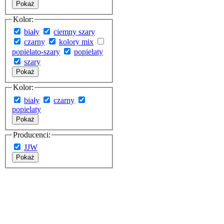
Pokaż
Kolor:
biały
ciemny szary
czarny
kolory mix
popielato-szary
popielaty
szary
Pokaż
Kolor:
biały
czarny
popielaty
Pokaż
Producenci:
JJW
Pokaż