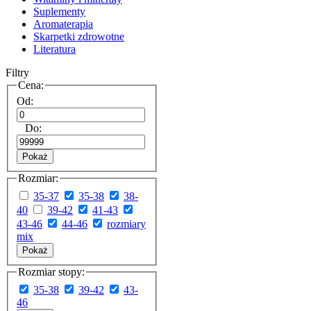
Suplementy
Aromaterapia
Skarpetki zdrowotne
Literatura
Filtry
Cena:
Od:
Do:
Pokaż
Rozmiar:
35-37
35-38
38-
40
39-42
41-43
43-46
44-46
rozmiary
mix
Pokaż
Rozmiar stopy:
35-38
39-42
43-
46