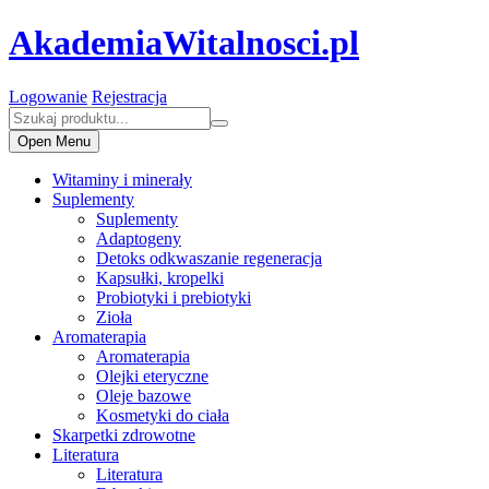
AkademiaWitalnosci.pl
Logowanie
Rejestracja
Open Menu
Witaminy i minerały
Suplementy
Suplementy
Adaptogeny
Detoks odkwaszanie regeneracja
Kapsułki, kropelki
Probiotyki i prebiotyki
Zioła
Aromaterapia
Aromaterapia
Olejki eteryczne
Oleje bazowe
Kosmetyki do ciała
Skarpetki zdrowotne
Literatura
Literatura