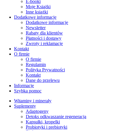
E-booki
Moje Książki
Inne książki
Dodatkowe informacje
Dodatkowe informacje
Newsletter
Rabaty dla klientów
Płatności i dostawy
Zwroty i reklamacje
Kontakt
O firmie
O firmie
Regulamin
Polityka Prywatności
Kontakt
Dane do przelewu
Informacje
Szybka pomoc
Witaminy i minerały
Suplementy
Adaptogeny
Detoks odkwaszanie regeneracja
Kapsułki, kropelki
Probiotyki i prebiotyki