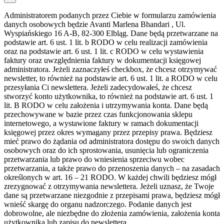
Administratorem podanych przez Ciebie w formularzu zamówienia
danych osobowych będzie Avanti Marlena Bhandari , Ul.
Wyspiańskiego 16 A-B, 82-300 Elbląg. Dane będą przetwarzane na
podstawie art. 6 ust. 1 lit. b RODO w celu realizacji zamówienia
oraz na podstawie art. 6 ust. 1 lit. c RODO w celu wystawienia
faktury oraz uwzględnienia faktury w dokumentacji księgowej
administratora. Jeżeli zaznaczyłeś checkbox, że chcesz otrzymywać
newsletter, to również na podstawie art. 6 ust. 1 lit. a RODO w celu
przesyłania Ci newslettera. Jeżeli zadecydowałeś, że chcesz
stworzyć konto użytkownika, to również na podstawie art. 6 ust. 1
lit. B RODO w celu założenia i utrzymywania konta. Dane będą
przechowywane w bazie przez czas funkcjonowania sklepu
internetowego, a wystawione faktury w ramach dokumentacji
księgowej przez okres wymagany przez przepisy prawa. Będziesz
mieć prawo do żądania od administratora dostępu do swoich danych
osobowych oraz do ich sprostowania, usunięcia lub ograniczenia
przetwarzania lub prawo do wniesienia sprzeciwu wobec
przetwarzania, a także prawo do przenoszenia danych – na zasadach
określonych w art. 16 – 21 RODO. W każdej chwili będziesz mógł
zrezygnować z otrzymywania newslettera. Jeżeli uznasz, że Twoje
dane są przetwarzane niezgodnie z przepisami prawa, będziesz mógł
wnieść skargę do organu nadzorczego. Podanie danych jest
dobrowolne, ale niezbędne do złożenia zamówienia, założenia konta
użytkownika lub zapisu do newslettera.