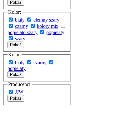
Pokaż
Kolor:
biały
ciemny szary
czarny
kolory mix
popielato-szary
popielaty
szary
Pokaż
Kolor:
biały
czarny
popielaty
Pokaż
Producenci:
JJW
Pokaż