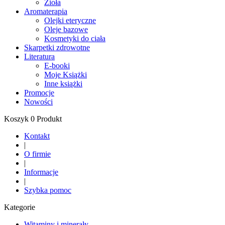
Zioła
Aromaterapia
Olejki eteryczne
Oleje bazowe
Kosmetyki do ciała
Skarpetki zdrowotne
Literatura
E-booki
Moje Książki
Inne książki
Promocje
Nowości
Koszyk 0 Produkt
Kontakt
|
O firmie
|
Informacje
|
Szybka pomoc
Kategorie
Witaminy i minerały