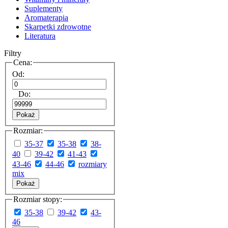
Suplementy
Aromaterapia
Skarpetki zdrowotne
Literatura
Filtry
Cena:
Od:
Do:
Pokaż
Rozmiar:
35-37
35-38
38-
40
39-42
41-43
43-46
44-46
rozmiary
mix
Pokaż
Rozmiar stopy:
35-38
39-42
43-
46