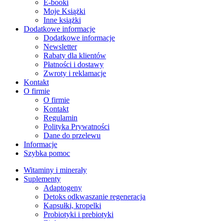
E-booki
Moje Książki
Inne książki
Dodatkowe informacje
Dodatkowe informacje
Newsletter
Rabaty dla klientów
Płatności i dostawy
Zwroty i reklamacje
Kontakt
O firmie
O firmie
Kontakt
Regulamin
Polityka Prywatności
Dane do przelewu
Informacje
Szybka pomoc
Witaminy i minerały
Suplementy
Adaptogeny
Detoks odkwaszanie regeneracja
Kapsułki, kropelki
Probiotyki i prebiotyki