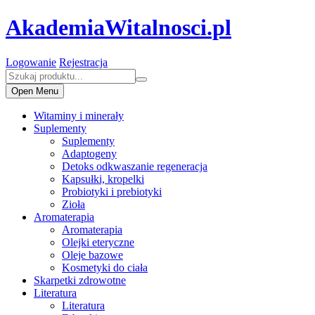
AkademiaWitalnosci.pl
Logowanie
Rejestracja
Open Menu
Witaminy i minerały
Suplementy
Suplementy
Adaptogeny
Detoks odkwaszanie regeneracja
Kapsułki, kropelki
Probiotyki i prebiotyki
Zioła
Aromaterapia
Aromaterapia
Olejki eteryczne
Oleje bazowe
Kosmetyki do ciała
Skarpetki zdrowotne
Literatura
Literatura