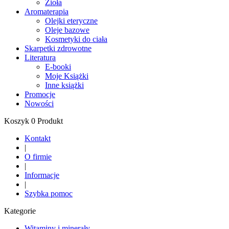
Zioła
Aromaterapia
Olejki eteryczne
Oleje bazowe
Kosmetyki do ciała
Skarpetki zdrowotne
Literatura
E-booki
Moje Książki
Inne książki
Promocje
Nowości
Koszyk 0 Produkt
Kontakt
|
O firmie
|
Informacje
|
Szybka pomoc
Kategorie
Witaminy i minerały