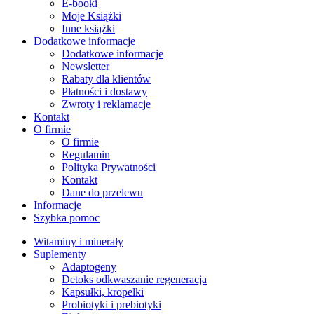
E-booki
Moje Książki
Inne książki
Dodatkowe informacje
Dodatkowe informacje
Newsletter
Rabaty dla klientów
Płatności i dostawy
Zwroty i reklamacje
Kontakt
O firmie
O firmie
Regulamin
Polityka Prywatności
Kontakt
Dane do przelewu
Informacje
Szybka pomoc
Witaminy i minerały
Suplementy
Adaptogeny
Detoks odkwaszanie regeneracja
Kapsułki, kropelki
Probiotyki i prebiotyki