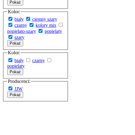
Pokaż
Kolor:
biały
ciemny szary
czarny
kolory mix
popielato-szary
popielaty
szary
Pokaż
Kolor:
biały
czarny
popielaty
Pokaż
Producenci:
JJW
Pokaż