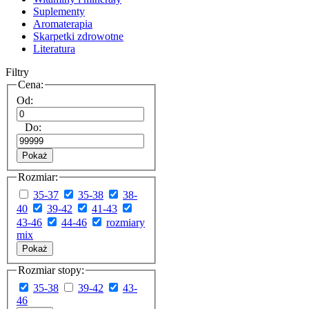
Suplementy
Aromaterapia
Skarpetki zdrowotne
Literatura
Filtry
Cena:
Od:
Do:
Pokaż
Rozmiar:
35-37
35-38
38-
40
39-42
41-43
43-46
44-46
rozmiary
mix
Pokaż
Rozmiar stopy:
35-38
39-42
43-
46