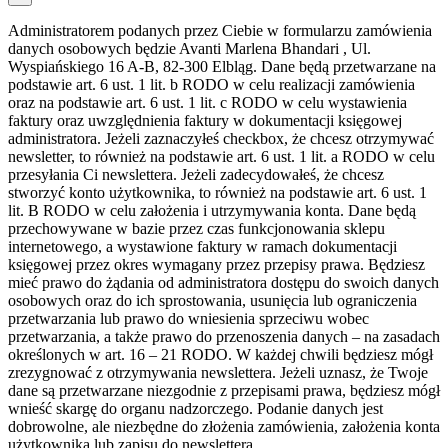
Administratorem podanych przez Ciebie w formularzu zamówienia
danych osobowych będzie Avanti Marlena Bhandari , Ul.
Wyspiańskiego 16 A-B, 82-300 Elbląg. Dane będą przetwarzane na
podstawie art. 6 ust. 1 lit. b RODO w celu realizacji zamówienia
oraz na podstawie art. 6 ust. 1 lit. c RODO w celu wystawienia
faktury oraz uwzględnienia faktury w dokumentacji księgowej
administratora. Jeżeli zaznaczyłeś checkbox, że chcesz otrzymywać
newsletter, to również na podstawie art. 6 ust. 1 lit. a RODO w celu
przesyłania Ci newslettera. Jeżeli zadecydowałeś, że chcesz
stworzyć konto użytkownika, to również na podstawie art. 6 ust. 1
lit. B RODO w celu założenia i utrzymywania konta. Dane będą
przechowywane w bazie przez czas funkcjonowania sklepu
internetowego, a wystawione faktury w ramach dokumentacji
księgowej przez okres wymagany przez przepisy prawa. Będziesz
mieć prawo do żądania od administratora dostępu do swoich danych
osobowych oraz do ich sprostowania, usunięcia lub ograniczenia
przetwarzania lub prawo do wniesienia sprzeciwu wobec
przetwarzania, a także prawo do przenoszenia danych – na zasadach
określonych w art. 16 – 21 RODO. W każdej chwili będziesz mógł
zrezygnować z otrzymywania newslettera. Jeżeli uznasz, że Twoje
dane są przetwarzane niezgodnie z przepisami prawa, będziesz mógł
wnieść skargę do organu nadzorczego. Podanie danych jest
dobrowolne, ale niezbędne do złożenia zamówienia, założenia konta
użytkownika lub zapisu do newslettera.