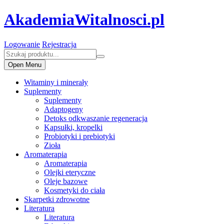
AkademiaWitalnosci.pl
Logowanie
Rejestracja
Open Menu
Witaminy i minerały
Suplementy
Suplementy
Adaptogeny
Detoks odkwaszanie regeneracja
Kapsułki, kropelki
Probiotyki i prebiotyki
Zioła
Aromaterapia
Aromaterapia
Olejki eteryczne
Oleje bazowe
Kosmetyki do ciała
Skarpetki zdrowotne
Literatura
Literatura