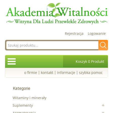
Rejestracja
Logowanie
Koszyk 0 Produkt
o firmie
kontakt
informacje
szybka pomoc
Kategorie
Witaminy i minerały
Suplementy
Aromaterapia