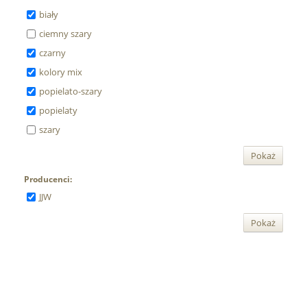
biały
ciemny szary
czarny
kolory mix
popielato-szary
popielaty
szary
Pokaż
Producenci:
JJW
Pokaż