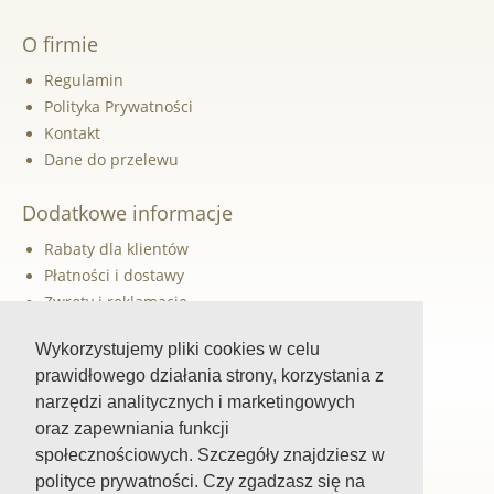
O firmie
Regulamin
Polityka Prywatności
Kontakt
Dane do przelewu
Dodatkowe informacje
Rabaty dla klientów
Płatności i dostawy
Zwroty i reklamacje
Newsletter
Wykorzystujemy pliki cookies w celu
prawidłowego działania strony, korzystania z
Szybka pomoc
narzędzi analitycznych i marketingowych
oraz zapewniania funkcji
Śledź nas
społecznościowych. Szczegóły znajdziesz w
Facebook
polityce prywatności. Czy zgadzasz się na