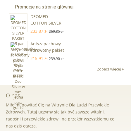
Promocje na stronie głównej
DEOMED
COTTON SILVER
PAKIET 15 par
233.87 zł
269.85 zł
zdrowotnych
skarpet - w tym
Antyzapachowy
dwie pary gratis!
zdrowotny pakiet
10 par frotte
215.91 zł
239.90 zł
Medic Deo Silver
Zobacz więcej
w tym jedna
para gratis!
O nas
Miło mi powitać Cię na Witrynie Dla Ludzi Przewlekle
Zdrowych. Tutaj uczymy się jak być zawsze witalni,
radośni i przewlekle zdrowi, na przekór wszystkiemu co
nas dziś otacza.