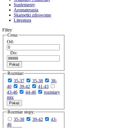
Suplementy
Aromaterapia
Skarpetki zdrowotne
Literatura
Filtry
Cena:
Od:
Do:
Pokaż
Rozmiar:
35-37
35-38
38-
40
39-42
41-43
43-46
44-46
rozmiary
mix
Pokaż
Rozmiar stopy:
35-38
39-42
43-
46