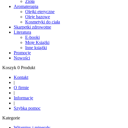
Zioła
Aromaterapia
Olejki eteryczne
Oleje bazowe
Kosmetyki do ciała
Skarpetki zdrowotne
Literatura
E-booki
Moje Książki
Inne książki
Promocje
Nowości
Koszyk 0 Produkt
Kontakt
|
O firmie
|
Informacje
|
Szybka pomoc
Kategorie
Witaminy i minerały