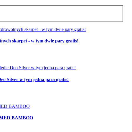
skarpet - w tym dwie pary gratis!
o Silver w tym jedna para gratis!
DEOMED BAMBOO