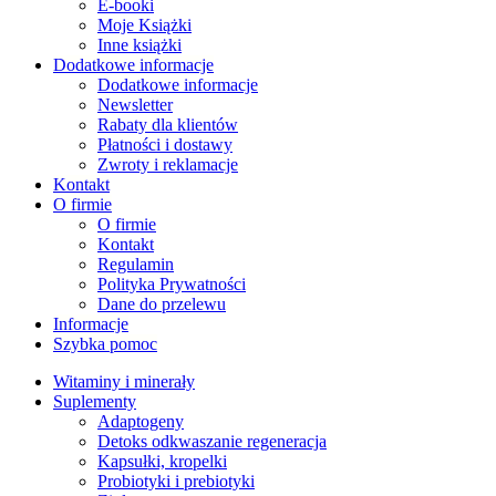
E-booki
Moje Książki
Inne książki
Dodatkowe informacje
Dodatkowe informacje
Newsletter
Rabaty dla klientów
Płatności i dostawy
Zwroty i reklamacje
Kontakt
O firmie
O firmie
Kontakt
Regulamin
Polityka Prywatności
Dane do przelewu
Informacje
Szybka pomoc
Witaminy i minerały
Suplementy
Adaptogeny
Detoks odkwaszanie regeneracja
Kapsułki, kropelki
Probiotyki i prebiotyki