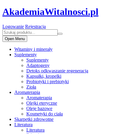
AkademiaWitalnosci.pl
Logowanie
Rejestracja
Open Menu
Witaminy i minerały
Suplementy
Suplementy
Adaptogeny
Detoks odkwaszanie regeneracja
Kapsułki, kropelki
Probiotyki i prebiotyki
Zioła
Aromaterapia
Aromaterapia
Olejki eteryczne
Oleje bazowe
Kosmetyki do ciała
Skarpetki zdrowotne
Literatura
Literatura