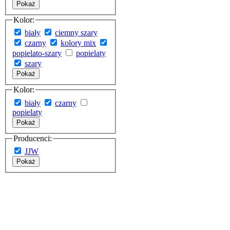
Pokaż
Kolor:
biały
ciemny szary
czarny
kolory mix
popielato-szary
popielaty
szary
Pokaż
Kolor:
biały
czarny
popielaty
Pokaż
Producenci:
JJW
Pokaż