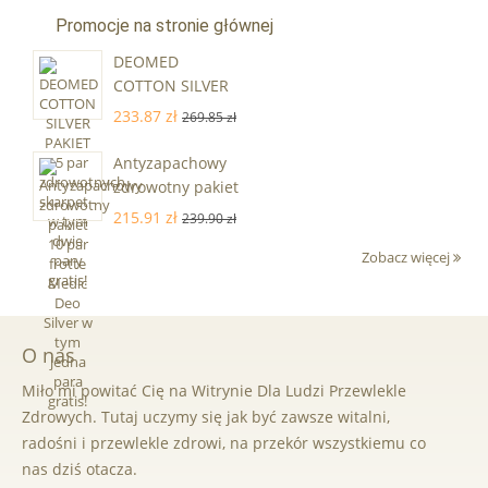
Promocje na stronie głównej
DEOMED
COTTON SILVER
PAKIET 15 par
233.87 zł
269.85 zł
zdrowotnych
skarpet - w tym
Antyzapachowy
dwie pary gratis!
zdrowotny pakiet
10 par frotte
215.91 zł
239.90 zł
Medic Deo Silver
Zobacz więcej
w tym jedna
para gratis!
O nas
Miło mi powitać Cię na Witrynie Dla Ludzi Przewlekle
Zdrowych. Tutaj uczymy się jak być zawsze witalni,
radośni i przewlekle zdrowi, na przekór wszystkiemu co
nas dziś otacza.