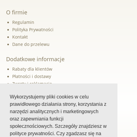
O firmie
Regulamin
Polityka Prywatności
Kontakt
Dane do przelewu
Dodatkowe informacje
Rabaty dla klientów
Płatności i dostawy
Zwroty i reklamacje
Newsletter
Wykorzystujemy pliki cookies w celu
prawidłowego działania strony, korzystania z
Szybka pomoc
narzędzi analitycznych i marketingowych
oraz zapewniania funkcji
Śledź nas
społecznościowych. Szczegóły znajdziesz w
Facebook
polityce prywatności. Czy zgadzasz się na