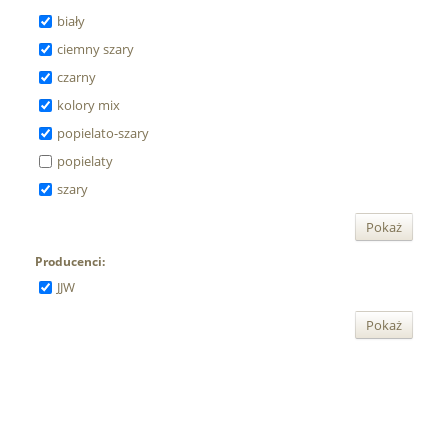
biały
ciemny szary
czarny
kolory mix
popielato-szary
popielaty
szary
Pokaż
Producenci:
JJW
Pokaż