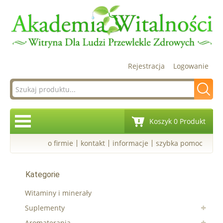
Rejestracja
Logowanie
Koszyk 0 Produkt
o firmie
kontakt
informacje
szybka pomoc
Kategorie
Witaminy i minerały
Suplementy
Aromaterapia