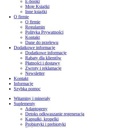
E-booki
Moje Książki
Inne książki
O firmie
O firmie
Regulamin
Polityka Prywatności
Kontakt
Dane do przelewu
Dodatkowe informacje
Dodatkowe informacje
Rabaty dla klientów
Płatności i dostawy
Zwroty i reklamacje
Newsletter
Kontakt
Informacje
Szybka pomoc
Witaminy i minerały
Suplementy
Adaptogeny
Detoks odkwaszanie regeneracja
Kapsułki, kropelki
Probiotyki i prebiotyki