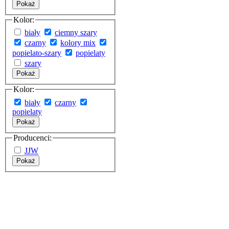
Pokaż
Kolor:
biały
ciemny szary
czarny
kolory mix
popielato-szary
popielaty
szary
Pokaż
Kolor:
biały
czarny
popielaty
Pokaż
Producenci:
JJW
Pokaż