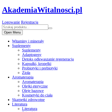
AkademiaWitalnosci.pl
Logowanie
Rejestracja
Open Menu
Witaminy i minerały
Suplementy
Suplementy
Adaptogeny
Detoks odkwaszanie regeneracja
Kapsułki, kropelki
Probiotyki i prebiotyki
Zioła
Aromaterapia
Aromaterapia
Olejki eteryczne
Oleje bazowe
Kosmetyki do ciała
Skarpetki zdrowotne
Literatura
Literatura