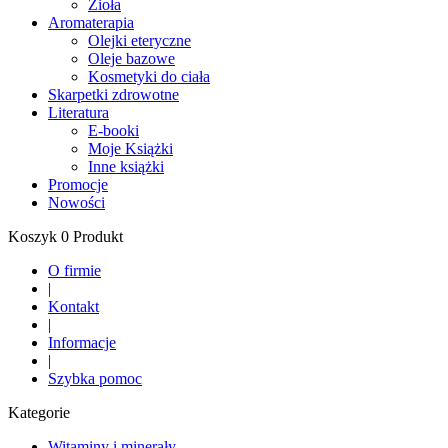
Zioła
Aromaterapia
Olejki eteryczne
Oleje bazowe
Kosmetyki do ciała
Skarpetki zdrowotne
Literatura
E-booki
Moje Książki
Inne książki
Promocje
Nowości
Koszyk 0 Produkt
O firmie
|
Kontakt
|
Informacje
|
Szybka pomoc
Kategorie
Witaminy i minerały